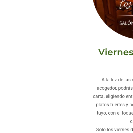
Vierne
A la luz de las
acogedor, podrás 
carta, eligiendo en
platos fuertes y p
tuyo, con el toqu
c
Solo los viernes d