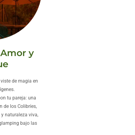
 Amor y
ue
 viste de magia en
ígenes.
on tu pareja: una
 de los Colibríes,
y naturaleza viva,
glamping bajo las
.